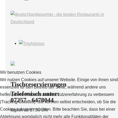
Wir benutzen Cookies
Wir nutzen Cookies auf unserer Website. Einige von ihnen sind
Tischreservierungen
essenziell für den Betrieb der Seite, während andere uns
Telefonisch unter:
helfen, diese Website und die Nutzererfahrung zu verbessern
07257 - 6478044
(Tracking Cookies). Sie können selbst entscheiden, ob Sie die
Cookies zulassen möchten. Bitte beachten Sie, dass bei einer
täglich ab 17.30 Uhr
Ablehnung womöglich nicht mehr alle Funktionalitäten der